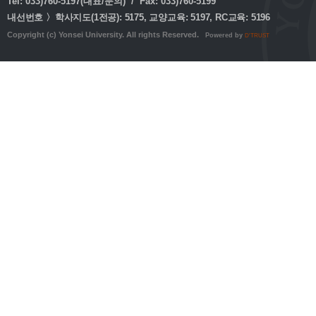
Tel: 033)760-5197(대표/문의) / Fax: 033)760-5199
내선번호 〉학사지도(1전공): 5175, 교양교육: 5197, RC교육: 5196
Copyright (c) Yonsei University. All rights Reserved.
Powered by
D'TRUST