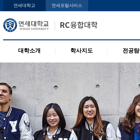
인사말
학사지도사
전공디
연세대학교
연세포탈서비스
구성원
교과목 소개
전공 관련 제도
오시는 길
2개 전공 제도
공지사항
대학소개
학사지도
전공탐