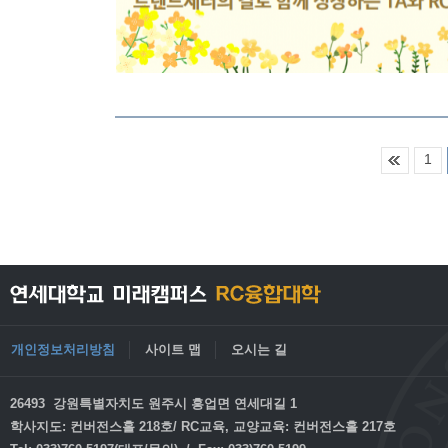
1
개인정보처리방침
사이트 맵
오시는 길
26493 강원특별자치도 원주시 흥업면 연세대길 1
학사지도: 컨버전스홀 218호/ RC교육, 교양교육: 컨버전스홀 217호