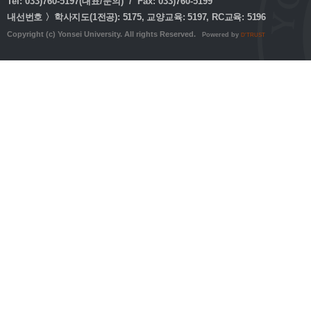
Tel: 033)760-5197(대표/문의) / Fax: 033)760-5199
내선번호 〉학사지도(1전공): 5175, 교양교육: 5197, RC교육: 5196
Copyright (c) Yonsei University. All rights Reserved.
Powered by
D'TRUST