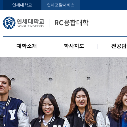
인사말
학사지도사
전공디
연세대학교
연세포탈서비스
구성원
교과목 소개
전공 관련 제도
오시는 길
2개 전공 제도
공지사항
대학소개
학사지도
전공탐