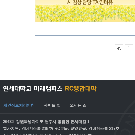
1
개인정보처리방침
사이트 맵
오시는 길
26493 강원특별자치도 원주시 흥업면 연세대길 1
학사지도: 컨버전스홀 218호/ RC교육, 교양교육: 컨버전스홀 217호