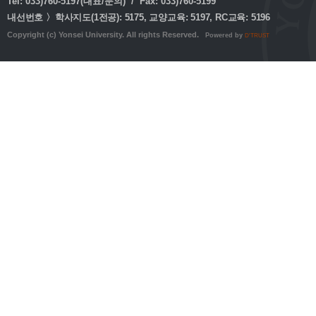
Tel: 033)760-5197(대표/문의) / Fax: 033)760-5199
내선번호 〉학사지도(1전공): 5175, 교양교육: 5197, RC교육: 5196
Copyright (c) Yonsei University. All rights Reserved.
Powered by
D'TRUST