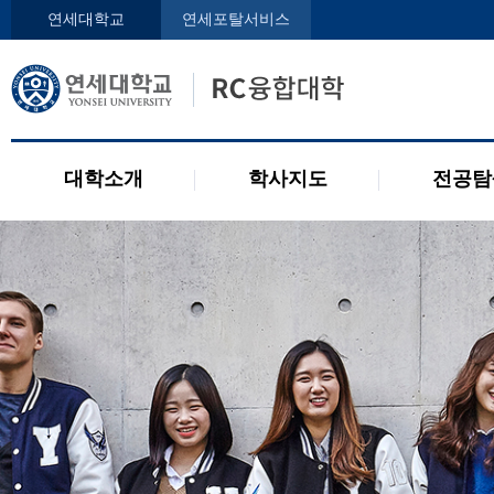
인사말
학사지도사
전공디
연세대학교
연세포탈서비스
구성원
교과목 소개
전공 관련 제도
오시는 길
2개 전공 제도
공지사항
대학소개
학사지도
전공탐