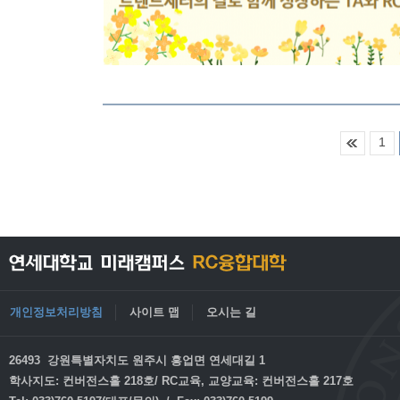
1
개인정보처리방침
사이트 맵
오시는 길
26493 강원특별자치도 원주시 흥업면 연세대길 1
학사지도: 컨버전스홀 218호/ RC교육, 교양교육: 컨버전스홀 217호