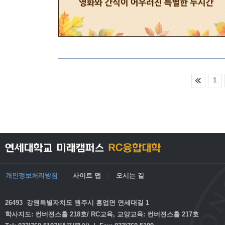
1
개인정보처리방침
사이트 맵
오시는 길
26493 강원특별자치도 원주시 흥업면 연세대길 1
학사지도: 컨버전스홀 218호/ RC교육, 교양교육: 컨버전스홀 217호