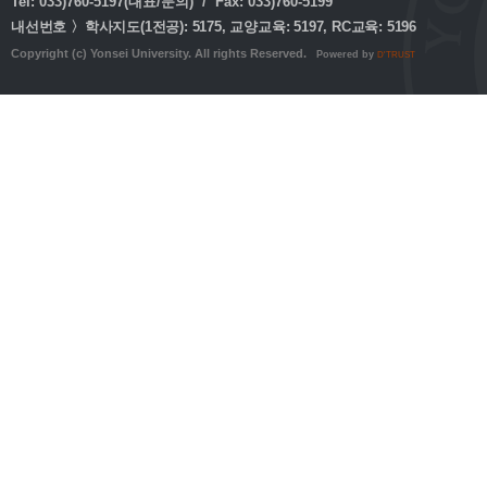
Tel: 033)760-5197(대표/문의) / Fax: 033)760-5199
내선번호 〉학사지도(1전공): 5175, 교양교육: 5197, RC교육: 5196
Copyright (c) Yonsei University. All rights Reserved.
Powered by
D'TRUST