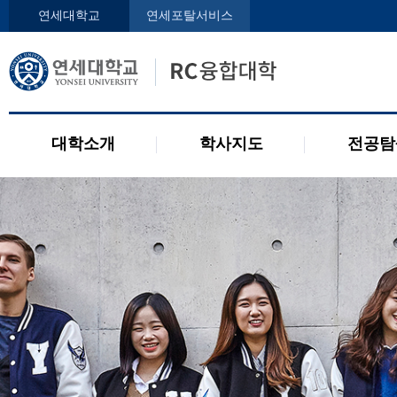
인사말
학사지도사
전공디
연세대학교
연세포탈서비스
구성원
교과목 소개
전공 관련 제도
오시는 길
2개 전공 제도
공지사항
대학소개
학사지도
전공탐