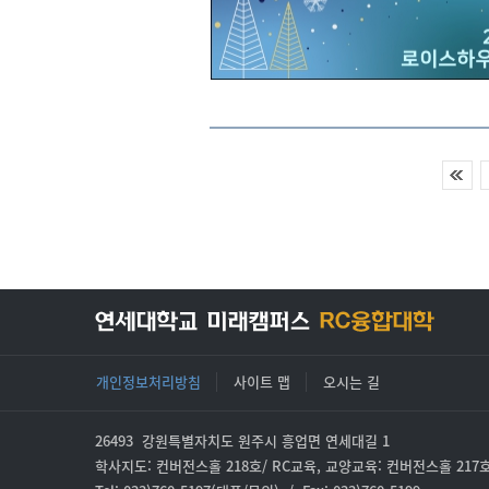
개인정보처리방침
사이트 맵
오시는 길
26493 강원특별자치도 원주시 흥업면 연세대길 1
학사지도: 컨버전스홀 218호/ RC교육, 교양교육: 컨버전스홀 217