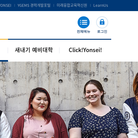
공지 및 자료실
연세포탈서비스 및 LearnUs
YONSEI
YGEMS 경력개발포털
미래융합교육혁신원
LearnUs
주요기관 안내
S-Campus 서비스
학습지원
전체메뉴
로그인
기타안내
새내기 예비대학
Click!Yonsei!