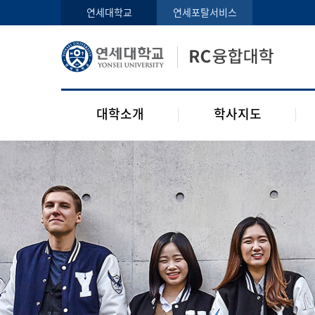
인사말
학사지도사
연세대학교
연세포탈서비스
구성원
교과목 소개
오시는 길
공지사항
대학소개
학사지도