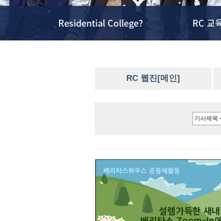
Residential College?
RC 교
RC 웹진[메인]