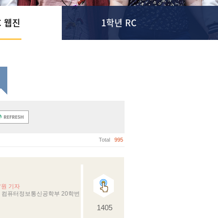
C 웹진
1학년 RC
Total
995
*원 기자
 컴퓨터정보통신공학부 20학번
1405