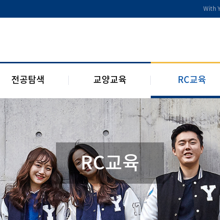
전공디딤돌
교양교육 편성체계
RC 교육과정
With 
전공 관련 제도 및 규정
교양교육 교과과정
구성원 소개
2개 전공 제도 및 규정
RC 웹진
1학년 RC
전공탐색
교양교육
RC교육
RC교육