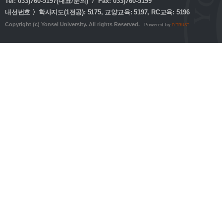
Tel: 033)760-5197(대표/문의) / Fax: 033)760-5199
내선번호 〉학사지도(1전공): 5175, 교양교육: 5197, RC교육: 5196
Copyright (c) Yonsei University. All rights Reserved.
Powered by
D'TRUST