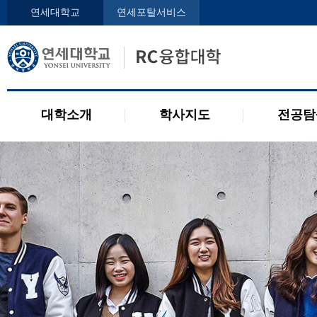
인사말
학사지도사
전공디
연세대학교
연세포탈서비스
구성원
교과목 소개
전공 관련 제도
오시는 길
2개 전공 제도
공지사항
대학소개
학사지도
전공탐