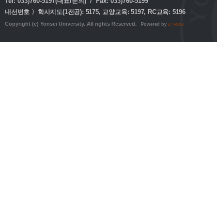
Tel: 033)760-5197(대표/문의) / Fax: 033)760-5199
내선번호 〉학사지도(1전공): 5175, 교양교육: 5197, RC교육: 5196
Copyright (c) Yonsei University. All rights Reserved.
Powered by
D'TRUST