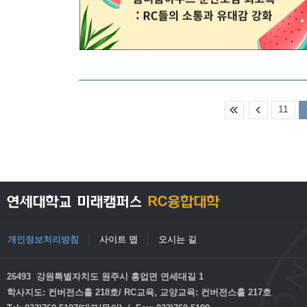
11
개인정보처리방침
사이트 맵
오시는 길
26493 강원특별자치도 원주시 흥업면 연세대길 1
학사지도: 컨버전스홀 218호/ RC교육, 교양교육: 컨버전스홀 217호