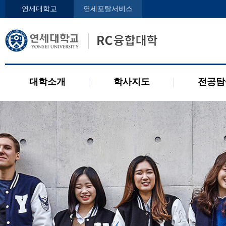
인사말
학사지도사
전공디
연세대학교
연세포탈서비스
구성원
교과목 소개
전공 관련 제도
오시는 길
2개 전공 제도
공지사항
대학소개
학사지도
전공탐