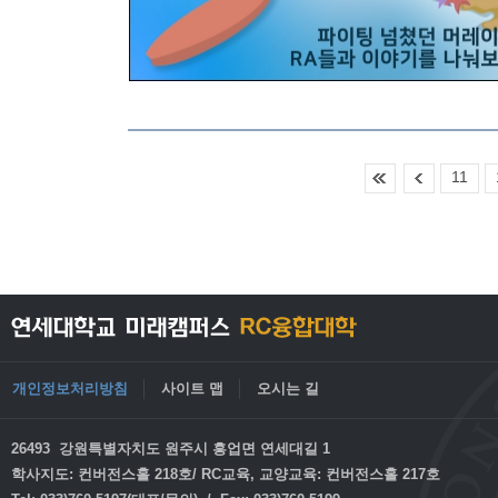
11
개인정보처리방침
사이트 맵
오시는 길
26493 강원특별자치도 원주시 흥업면 연세대길 1
학사지도: 컨버전스홀 218호/ RC교육, 교양교육: 컨버전스홀 217호