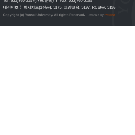
Tel: 033)760-5197(대표/문의) / Fax: 033)760-5199
내선번호 〉학사지도(1전공): 5175, 교양교육: 5197, RC교육: 5196
Copyright (c) Yonsei University. All rights Reserved.
Powered by
D'TRUST