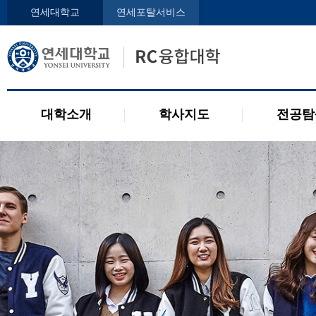
인사말
학사지도사
전공디
연세대학교
연세포탈서비스
구성원
교과목 소개
전공 관련 제도
오시는 길
2개 전공 제도
공지사항
대학소개
학사지도
전공탐