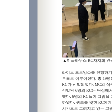
▲
이글하우스
RC
자치회 인
라이브 드로잉쇼를 진행하기
투표로 이루어졌다
.
총
19
명
RC
가 선발되었다
. MC
의 식
선발된
6
명의
RC
는 단상에
했다
. 6
명의
RC
들이 그림을
하였다
.
퀴즈를 맞힌
RC
에게
시간으로 그려지고 있는 그