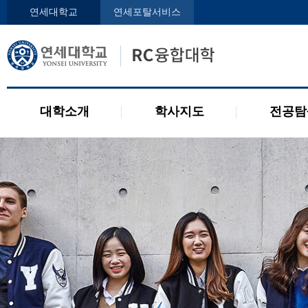
인사말
학사지도사
전공디
연세대학교
연세포탈서비스
구성원
교과목 소개
전공 관련 제도
오시는 길
2개 전공 제도
공지사항
대학소개
학사지도
전공탐