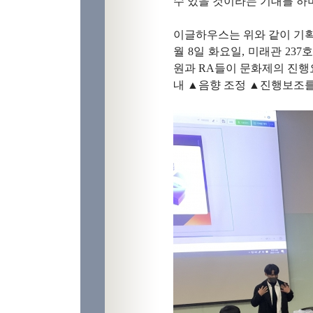
수 있을 것이라는 기대를 하
이글하우스는 위와 같이 기
월
8
일 화요일
,
미래관
237
호
원과
RA
들이 문화제의 진행
내
▲
음향 조정
▲
진행보조를