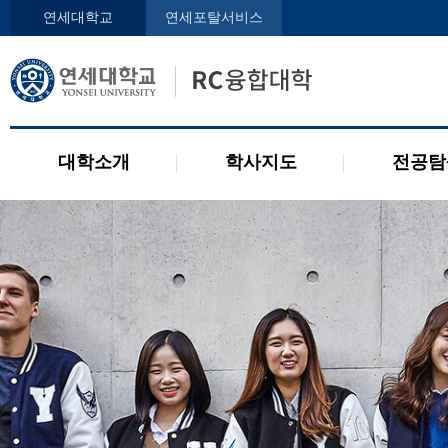
인사말
학사지도사
전공디
연세대학교
연세포탈서비스
구성원
교과목 소개
전공 관련 제도
오시는 길
2개 전공 제도
공지사항
대학소개
학사지도
전공탐