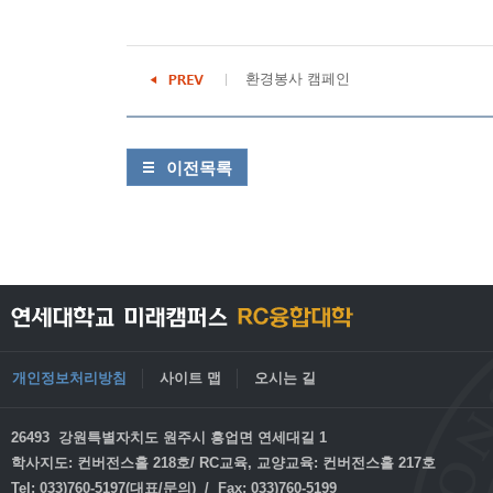
환경봉사 캠페인
이전목록
개인정보처리방침
사이트 맵
오시는 길
26493 강원특별자치도 원주시 흥업면 연세대길 1
학사지도: 컨버전스홀 218호/ RC교육, 교양교육: 컨버전스홀 217호
Tel: 033)760-5197(대표/문의) / Fax: 033)760-5199