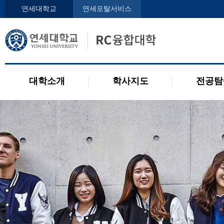
인사말
학사지도사
전공디
연세대학교
연세포탈서비스
구성원
교과목 소개
전공 관련 제도
오시는 길
2개 전공 제도
공지사항
대학소개
학사지도
전공탐