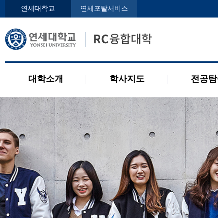
인사말
학사지도사
전공디
연세대학교
연세포탈서비스
구성원
교과목 소개
전공 관련 제도
오시는 길
2개 전공 제도
공지사항
대학소개
학사지도
전공탐