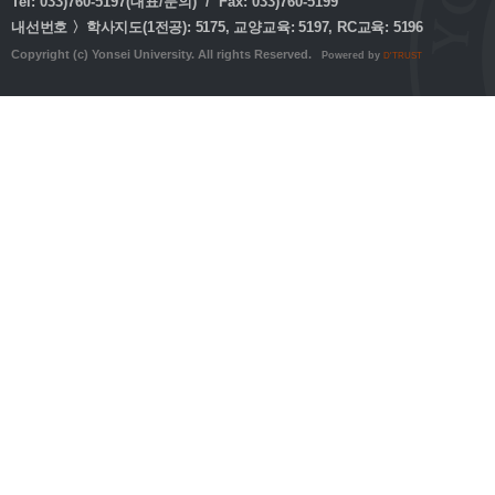
Tel: 033)760-5197(대표/문의) / Fax: 033)760-5199
내선번호 〉학사지도(1전공): 5175, 교양교육: 5197, RC교육: 5196
Copyright (c) Yonsei University. All rights Reserved.
Powered by
D'TRUST