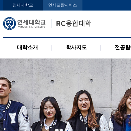
인사말
학사지도사
전공디
연세대학교
연세포탈서비스
구성원
교과목 소개
전공 관련 제도
오시는 길
2개 전공 제도
공지사항
대학소개
학사지도
전공탐