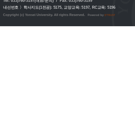
Tel: 033)760-5197(대표/문의) / Fax: 033)760-5199
내선번호 〉학사지도(1전공): 5175, 교양교육: 5197, RC교육: 5196
Copyright (c) Yonsei University. All rights Reserved.
Powered by
D'TRUST