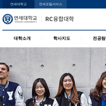
인사말
학사지도사
전공디
연세대학교
연세포탈서비스
구성원
교과목 소개
전공 관련 제도
오시는 길
2개 전공 제도
공지사항
대학소개
학사지도
전공탐