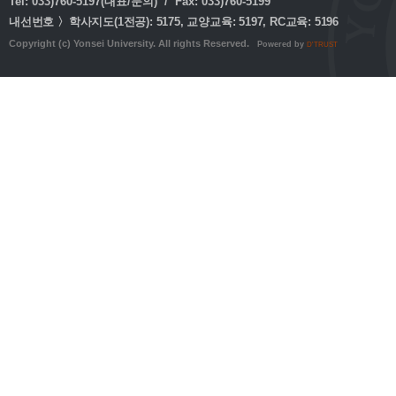
Tel: 033)760-5197(대표/문의) / Fax: 033)760-5199
내선번호 〉학사지도(1전공): 5175, 교양교육: 5197, RC교육: 5196
Copyright (c) Yonsei University. All rights Reserved.
Powered by
D'TRUST