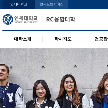
인사말
학사지도사
전공디
연세대학교
연세포탈서비스
구성원
교과목 소개
전공 관련 제도
오시는 길
2개 전공 제도
공지사항
대학소개
학사지도
전공탐