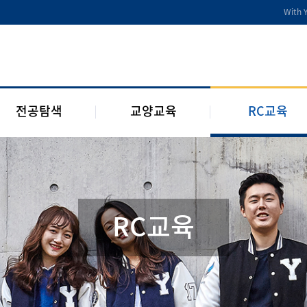
전공디딤돌
교양교육 편성체계
RC 교육과정
With 
전공 관련 제도 및 규정
교양교육 교과과정
구성원 소개
2개 전공 제도 및 규정
RC 웹진
1학년 RC
전공탐색
교양교육
RC교육
RC교육