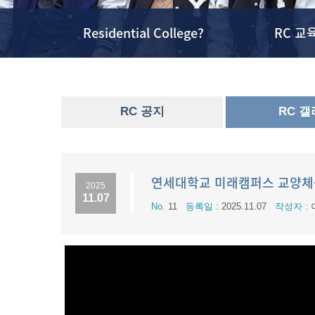
Residential College?
RC 교
RC 공지
RC 
연세대학교 미래캠퍼스 교양체
2025
11.07
No.
11
등록일 :
2025.11.07
작성자 :