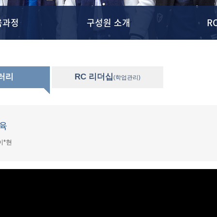
육과정
구성원 소개
R
갤러리
RC 리더십
(학업관리)
육
이*현