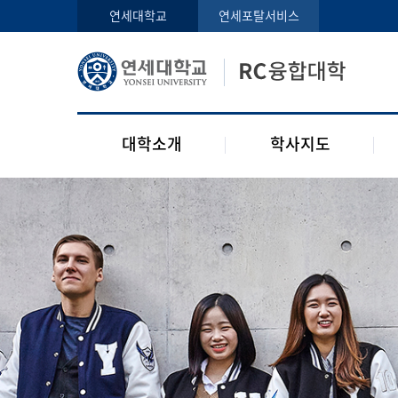
인사말
학사지도사
연세대학교
연세포탈서비스
구성원
교과목 소개
오시는 길
공지사항
대학소개
학사지도