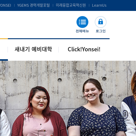
공지 및 자료실
연세포탈서비스 및 LearnUs
YONSEI
YGEMS 경력개발포털
미래융합교육혁신원
LearnUs
주요기관 안내
S-Campus 서비스
학습지원
전체메뉴
로그인
기타안내
새내기 예비대학
Click!Yonsei!