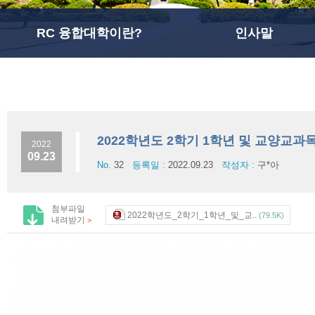
RC 융합대학이란?
인사말
2022학년도 2학기 1학년 및 교양교과
2022
09.23
No.
32
등록일 :
2022.09.23
작성자 :
구*아
첨부파일
2022학년도_2학기_1학년_및_교..
(79.5K)
내려받기
>