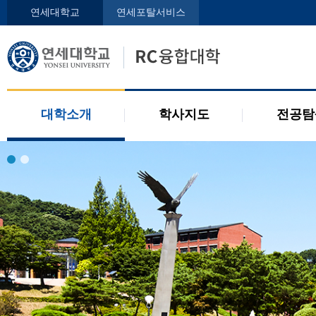
인사말
학사지도사
전공디
연세대학교
연세포탈서비스
구성원
교과목 소개
전공 관련 제도
오시는 길
2개 전공 제도
공지사항
대학소개
학사지도
전공탐