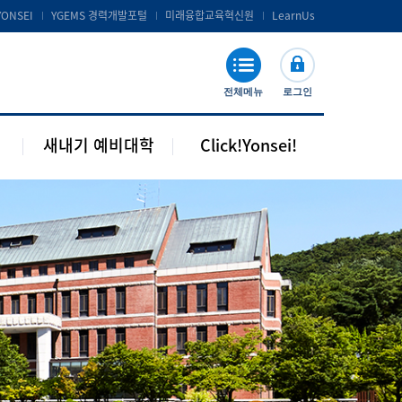
공지 및 자료실
연세포탈서비스 및 LearnUs
YONSEI
YGEMS 경력개발포털
미래융합교육혁신원
LearnUs
주요기관 안내
S-Campus 서비스
학습지원
전체메뉴
로그인
기타안내
새내기 예비대학
Click!Yonsei!