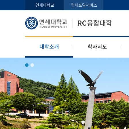
인사말
학사지도사
연세대학교
연세포탈서비스
구성원
교과목 소개
오시는 길
공지사항
대학소개
학사지도