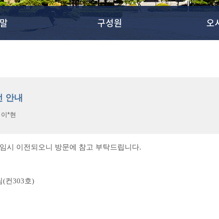
말
구성원
오
전 안내
:
이*현
 임시 이전되오니 방문에 참고 부탁드립니다.
(컨303호)