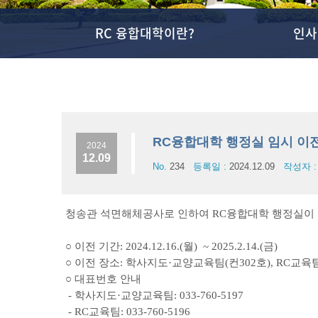
RC 융합대학이란?
인사
RC융합대학 행정실 임시 이
2024
12.09
No.
234
등록일 :
2024.12.09
작성자 
청송관 석면해체공사로 인하여 RC융합대학 행정실이
○ 이전 기간:
2024.12.16.(월) ~ 2025.2.14.(금)
○ 이전 장소: 학사지도
·
교양교육팀(컨302호), RC교육팀
○ 대표번호 안내
-
학사지도
·
교양교육팀
: 033-760-
5197
-
RC교육팀: 033-760-
5196