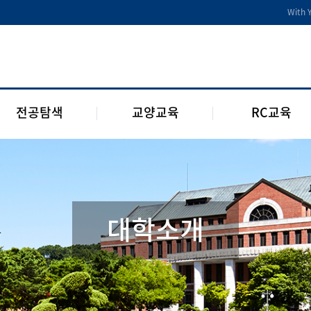
전공디딤돌
교양교육 편성체계
RC 교육과정
With 
전공 관련 제도 및 규정
교양교육 교과과정
구성원 소개
2개 전공 제도 및 규정
RC 웹진
1학년 RC
전공탐색
교양교육
RC교육
대학소개