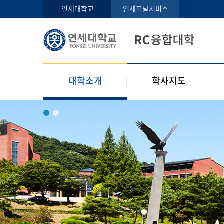
인사말
학사지도사
연세대학교
연세포탈서비스
구성원
교과목 소개
오시는 길
공지사항
대학소개
학사지도