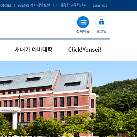
공지 및 자료실
연세포탈서비스 및 LearnUs
YONSEI
YGEMS 경력개발포털
미래융합교육혁신원
LearnUs
주요기관 안내
S-Campus 서비스
학습지원
전체메뉴
로그인
기타안내
새내기 예비대학
Click!Yonsei!