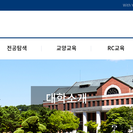
전공디딤돌
교양교육 편성체계
RC 교육과정
With 
전공 관련 제도 및 규정
교양교육 교과과정
구성원 소개
2개 전공 제도 및 규정
RC 웹진
1학년 RC
전공탐색
교양교육
RC교육
대학소개