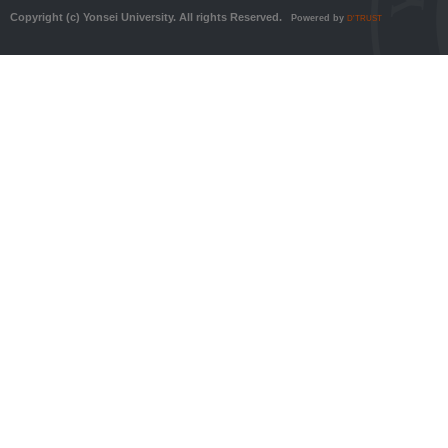
Copyright (c) Yonsei University. All rights Reserved.
Powered by
D'TRUST