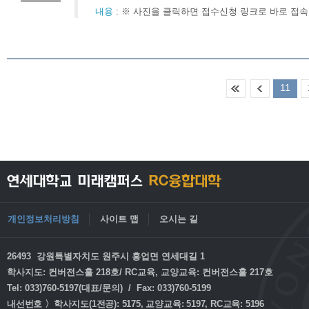
내용
:
※ 사진을 클릭하면 접수신청 링크로 바로 접속
11
개인정보처리방침
사이트 맵
오시는 길
26493 강원특별자치도 원주시 흥업면 연세대길 1
학사지도: 컨버전스홀 218호/ RC교육, 교양교육: 컨버전스홀 217호
Tel: 033)760-5197(대표/문의) / Fax: 033)760-5199
내선번호 〉학사지도(1전공): 5175, 교양교육: 5197, RC교육: 5196