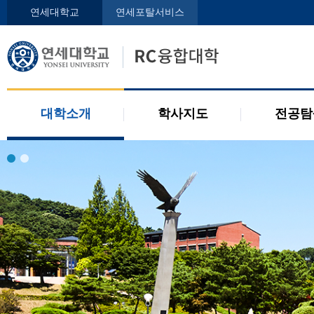
인사말
학사지도사
전공디
연세대학교
연세포탈서비스
구성원
교과목 소개
전공 관련 제도
오시는 길
2개 전공 제도
공지사항
대학소개
학사지도
전공탐