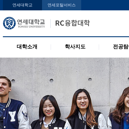
인사말
학사지도사
전공디
연세대학교
연세포탈서비스
구성원
교과목 소개
전공 관련 제도
오시는 길
2개 전공 제도
공지사항
대학소개
학사지도
전공탐