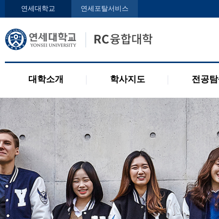
인사말
학사지도사
전공디
연세대학교
연세포탈서비스
구성원
교과목 소개
전공 관련 제도
오시는 길
2개 전공 제도
공지사항
대학소개
학사지도
전공탐