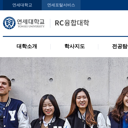
인사말
학사지도사
전공디
연세대학교
연세포탈서비스
구성원
교과목 소개
전공 관련 제도
오시는 길
2개 전공 제도
공지사항
대학소개
학사지도
전공탐