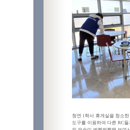
청연 1학사 휴게실을 청소한
도구를 이용하여 다른 RC들
의 모습이 번쩍번쩍해 보여