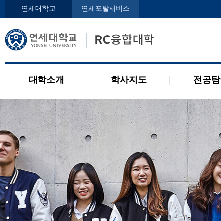
인사말
학사지도사
전공디
연세대학교
연세포탈서비스
구성원
교과목 소개
전공 관련 제도
오시는 길
2개 전공 제도
공지사항
대학소개
학사지도
전공탐