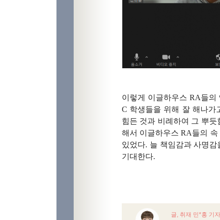
이렇게 이글하우스
RA
들의
C
학생들을 위해 잘 해나가
힘든 것과 비례하여 그 뿌듯
해서 이글하우스
RA
들의 속
있었다
.
늘 책임감과 사명감
기대한다
.
글, 취재 민*홍 기