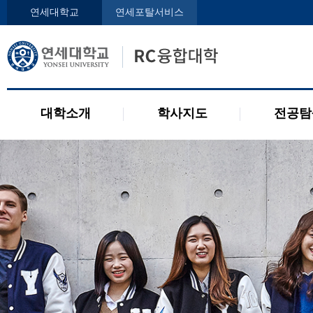
인사말
학사지도사
전공디
연세대학교
연세포탈서비스
구성원
교과목 소개
전공 관련 제도
오시는 길
2개 전공 제도
공지사항
대학소개
학사지도
전공탐