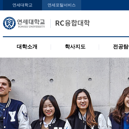
인사말
학사지도사
전공디
연세대학교
연세포탈서비스
구성원
교과목 소개
전공 관련 제도
오시는 길
2개 전공 제도
공지사항
대학소개
학사지도
전공탐