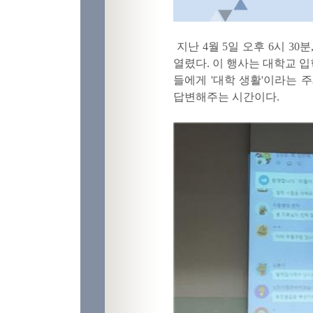
지난
4
월
5
일 오후
6
시
30
분
열렸다
.
이 행사는 대학교 입
들에게
'
대학 생활
'
이라는 
답변해주는 시간이다
.