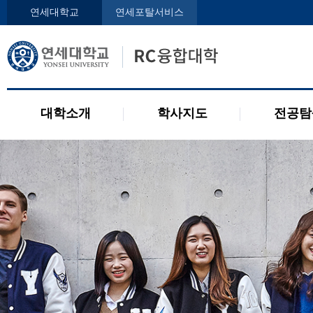
인사말
학사지도사
전공디
연세대학교
연세포탈서비스
구성원
교과목 소개
전공 관련 제도
오시는 길
2개 전공 제도
공지사항
대학소개
학사지도
전공탐