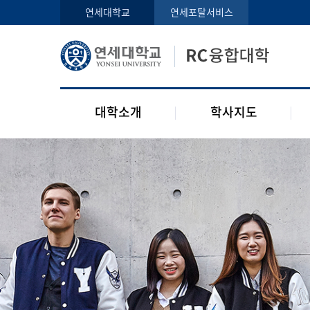
인사말
학사지도사
연세대학교
연세포탈서비스
구성원
교과목 소개
오시는 길
공지사항
대학소개
학사지도