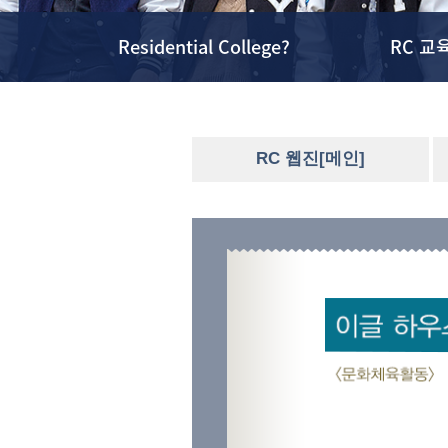
Residential College?
RC 교
RC 웹진[메인]