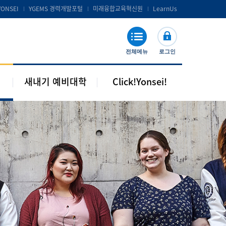
공지 및 자료실
연세포탈서비스 및 LearnUs
YONSEI
YGEMS 경력개발포털
미래융합교육혁신원
LearnUs
주요기관 안내
S-Campus 서비스
학습지원
전체메뉴
로그인
기타안내
새내기 예비대학
Click!Yonsei!