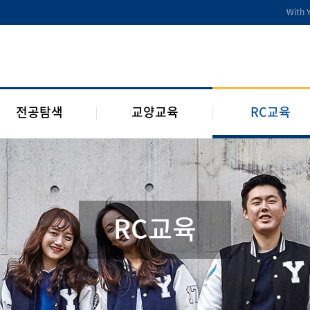
전공디딤돌
교양교육 편성체계
RC 교육과정
With 
전공 관련 제도 및 규정
교양교육 교과과정
구성원 소개
2개 전공 제도 및 규정
RC 웹진
1학년 RC
전공탐색
교양교육
RC교육
RC교육