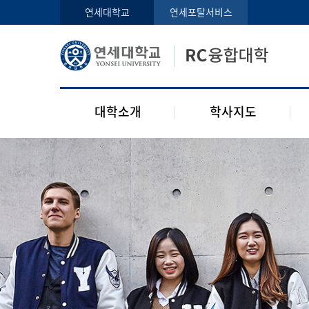
인사말
학사지도사
연세대학교
연세포탈서비스
구성원
교과목 소개
오시는 길
공지사항
대학소개
학사지도