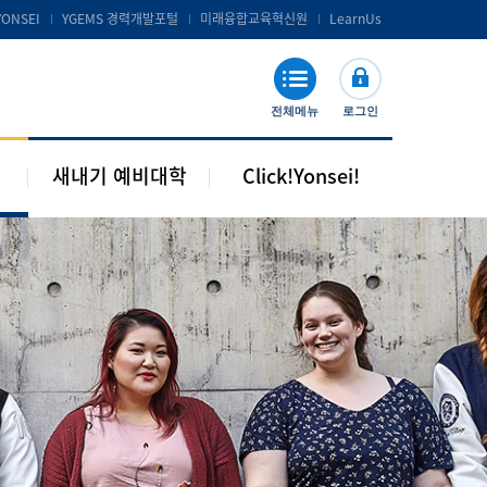
공지 및 자료실
연세포탈서비스 및 LearnUs
YONSEI
YGEMS 경력개발포털
미래융합교육혁신원
LearnUs
주요기관 안내
S-Campus 서비스
학습지원
전체메뉴
로그인
기타안내
새내기 예비대학
Click!Yonsei!