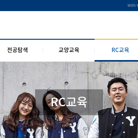
전공디딤돌
교양교육 편성체계
RC 교육과정
With 
전공 관련 제도 및 규정
교양교육 교과과정
구성원 소개
2개 전공 제도 및 규정
RC 웹진
1학년 RC
전공탐색
교양교육
RC교육
RC교육