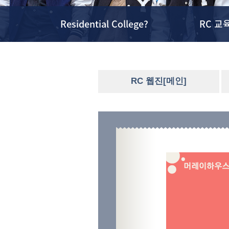
Residential College?
RC 교
RC 웹진[메인]