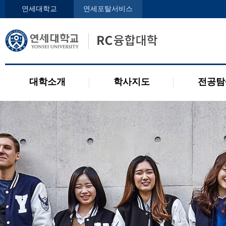
인사말
학사지도사
전공디
연세대학교
연세포탈서비스
구성원
교과목 소개
전공 관련 제도
오시는 길
2개 전공 제도
공지사항
대학소개
학사지도
전공탐