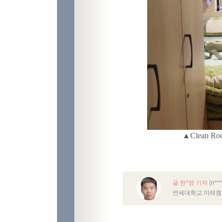
▲Clean Room 구성
글 한*영 기자
(n**
연세대학교 미래캠