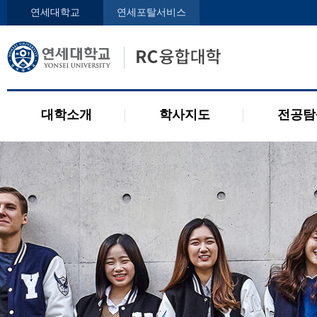
인사말
학사지도사
전공디
연세대학교
연세포탈서비스
구성원
교과목 소개
전공 관련 제도
오시는 길
2개 전공 제도
공지사항
대학소개
학사지도
전공탐