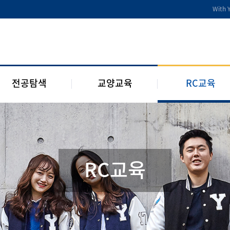
전공디딤돌
교양교육 편성체계
RC 교육과정
With 
전공 관련 제도 및 규정
교양교육 교과과정
구성원 소개
2개 전공 제도 및 규정
RC 웹진
1학년 RC
전공탐색
교양교육
RC교육
RC교육