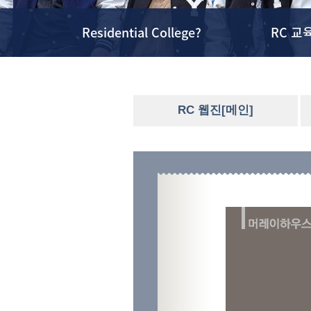
Residential College?
RC 교
RC 웹진[메인]