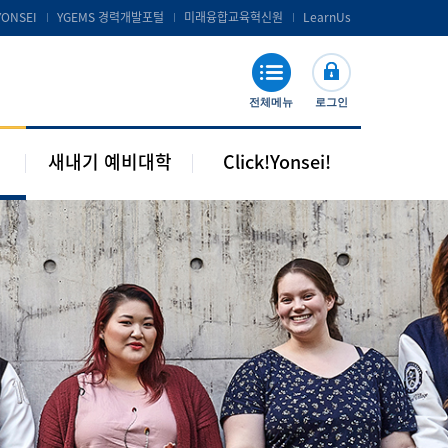
공지 및 자료실
연세포탈서비스 및 LearnUs
YONSEI
YGEMS 경력개발포털
미래융합교육혁신원
LearnUs
주요기관 안내
S-Campus 서비스
학습지원
전체메뉴
로그인
기타안내
새내기 예비대학
Click!Yonsei!