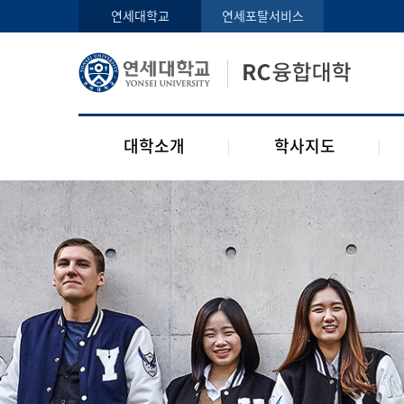
인사말
학사지도사
연세대학교
연세포탈서비스
구성원
교과목 소개
오시는 길
공지사항
대학소개
학사지도