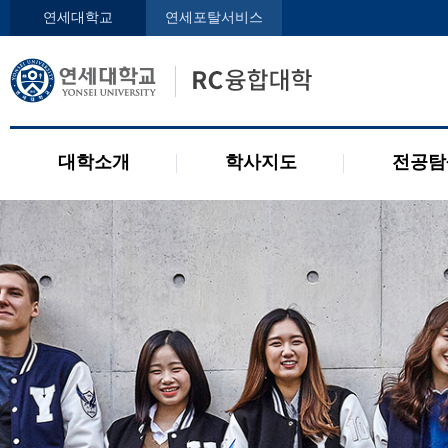
인사말
학사지도사
전공디
연세대학교
연세포탈서비스
구성원
교과목 소개
전공 관련 제도
오시는 길
2개 전공 제도
공지사항
대학소개
학사지도
전공탐