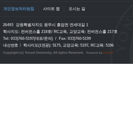
개인정보처리방침
사이트 맵
오시는 길
26493 강원특별자치도 원주시 흥업면 연세대길 1
학사지도: 컨버전스홀 218호/ RC교육, 교양교육: 컨버전스홀 217호
Tel: 033)760-5197(대표/문의) / Fax: 033)760-5199
내선번호 〉학사지도(1전공): 5175, 교양교육: 5197, RC교육: 5196
Copyright (c) Yonsei University. All rights Reserved.
Powered by
D'TRUST