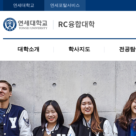
인사말
학사지도사
전공디
연세대학교
연세포탈서비스
구성원
교과목 소개
전공 관련 제도
오시는 길
2개 전공 제도
공지사항
대학소개
학사지도
전공탐