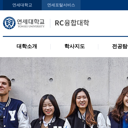
인사말
학사지도사
전공디
연세대학교
연세포탈서비스
구성원
교과목 소개
전공 관련 제도
오시는 길
2개 전공 제도
공지사항
대학소개
학사지도
전공탐