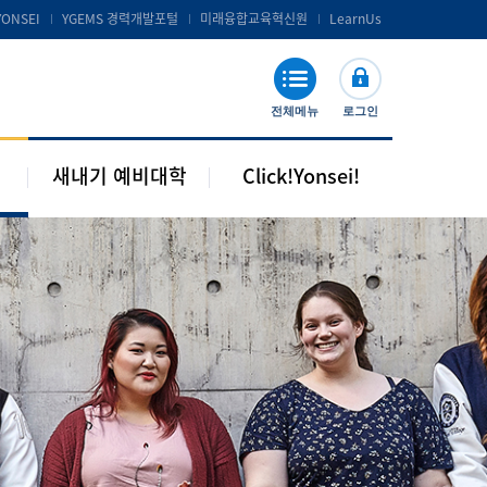
공지 및 자료실
연세포탈서비스 및 LearnUs
YONSEI
YGEMS 경력개발포털
미래융합교육혁신원
LearnUs
주요기관 안내
S-Campus 서비스
학습지원
전체메뉴
로그인
기타안내
새내기 예비대학
Click!Yonsei!