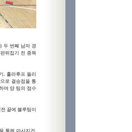
 두 번째 남자 경
 판뒤집기 전 종목
기, 훌라후프 돌리
각으로 결승점을 통
하며 양 팀의 점수
접전 끝에 블루팀이
을 통해 마사지건,