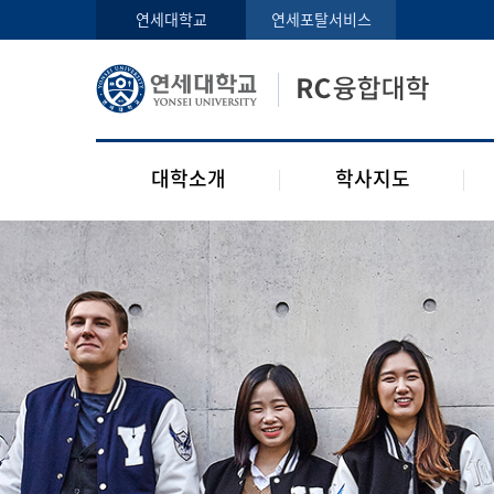
인사말
학사지도사
연세대학교
연세포탈서비스
구성원
교과목 소개
오시는 길
공지사항
대학소개
학사지도