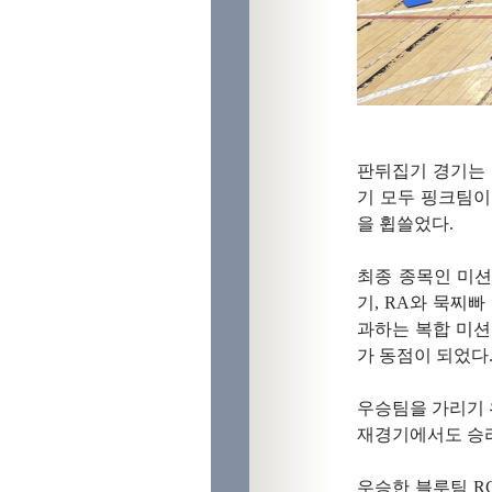
판뒤집기 경기는 
기 모두 핑크팀이
을 휩쓸었다.
최종 종목인 미션
기, RA와 묵찌
과하는 복합 미션
가 동점이 되었다
우승팀을 가리기 
재경기에서도 승리
우승한 블루팀 R