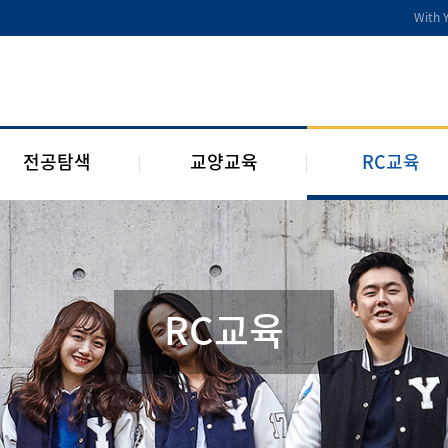
전공디딤돌
교양교육 편성체계
RC 교육과정
With 
전공 관련 제도 및 규정
교양교육 교과과정
구성원 소개
2개 전공 제도 및 규정
RC 웹진
1학년 RC
전공탐색
교양교육
RC교육
RC교육