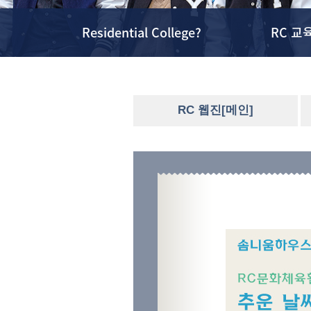
Residential College?
RC 교
RC 웹진[메인]