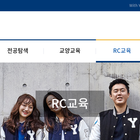
전공디딤돌
교양교육 편성체계
RC 교육과정
With 
전공 관련 제도 및 규정
교양교육 교과과정
구성원 소개
2개 전공 제도 및 규정
RC 웹진
1학년 RC
전공탐색
교양교육
RC교육
RC교육