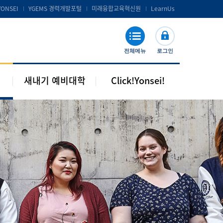
공지 및 자료실
연세포탈서비스 및 LearnUs
YONSEI
YGEMS 경력개발포털
미래융합교육혁신원
LearnUs
주요기관 안내
S-Campus 서비스
학습지원
전체메뉴
로그인
기타안내
새내기 예비대학
Click!Yonsei!