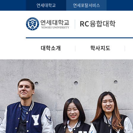
인사말
학사지도사
연세대학교
연세포탈서비스
구성원
교과목 소개
오시는 길
공지사항
대학소개
학사지도