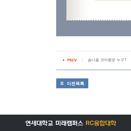
솜니움 크아왕은 누구?
이전목록