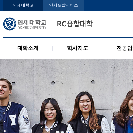
인사말
학사지도사
전공디
연세대학교
연세포탈서비스
구성원
교과목 소개
전공 관련 제도
오시는 길
2개 전공 제도
공지사항
대학소개
학사지도
전공탐