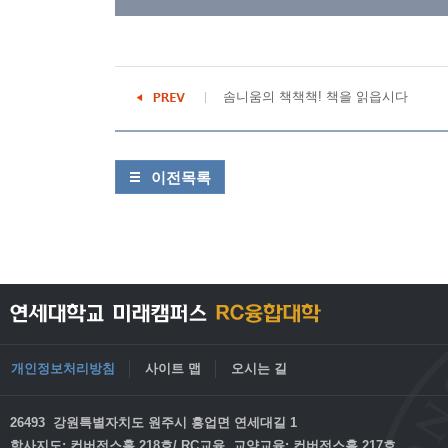
솜니움의 책책책! 책을 읽읍시다
이전목록
개인정보처리방침
사이트 맵
오시는 길
26493 강원특별자치도 원주시 흥업면 연세대길 1
학사지도: 컨버전스홀 218호/ RC교육, 교양교육: 컨버전스홀 217호