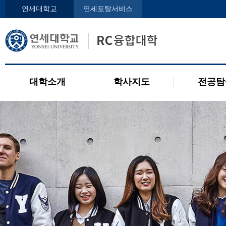
인사말
학사지도사
전공디
연세대학교
연세포탈서비스
구성원
교과목 소개
전공 관련 제도
오시는 길
2개 전공 제도
공지사항
대학소개
학사지도
전공탐