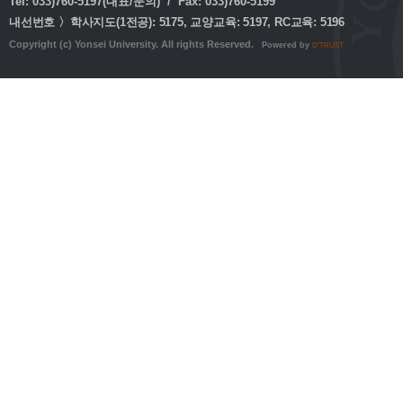
Tel: 033)760-5197(대표/문의) / Fax: 033)760-5199
내선번호 〉학사지도(1전공): 5175, 교양교육: 5197, RC교육: 5196
Copyright (c) Yonsei University. All rights Reserved.
Powered by
D'TRUST