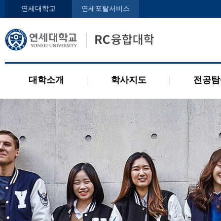
인사말
학사지도사
전공디
연세대학교
연세포탈서비스
구성원
교과목 소개
전공 관련 제도
오시는 길
2개 전공 제도
공지사항
대학소개
학사지도
전공탐