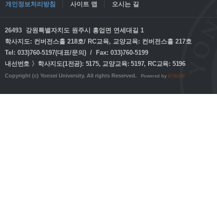
개인정보처리방침
사이트 맵
오시는 길
26493 강원특별자치도 원주시 흥업면 연세대길 1
학사지도: 컨버전스홀 218호/ RC교육, 교양교육: 컨버전스홀 217호
Tel: 033)760-5197(대표/문의) / Fax: 033)760-5199
내선번호 〉학사지도(1전공): 5175, 교양교육: 5197, RC교육: 5196
Copyright (c) Yonsei University. All rights Reserved.
Powered by
D'TRUST