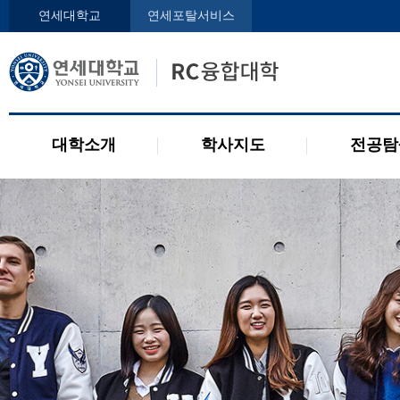
인사말
학사지도사
전공디
연세대학교
연세포탈서비스
구성원
교과목 소개
전공 관련 제도
오시는 길
2개 전공 제도
공지사항
대학소개
학사지도
전공탐