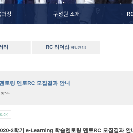
육과정
구성원 소개
R
갤러리
RC 리더십
(학업관리)
g 학습멘토링 멘토RC 모집결과 안내
:
이*주
21.0K)
2020-2학기 e-Learning 학습멘토링 멘토RC 모집결과 안