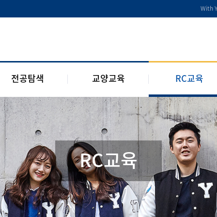
전공디딤돌
교양교육 편성체계
RC 교육과정
With 
전공 관련 제도 및 규정
교양교육 교과과정
구성원 소개
2개 전공 제도 및 규정
RC 웹진
1학년 RC
전공탐색
교양교육
RC교육
RC교육