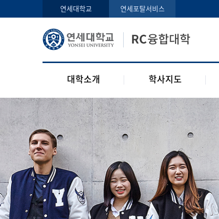
인사말
학사지도사
연세대학교
연세포탈서비스
구성원
교과목 소개
오시는 길
공지사항
대학소개
학사지도