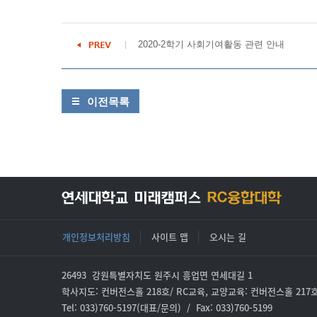
2020-2학기 사회기여활동 관련 안내
이전목록
개인정보처리방침
사이트 맵
오시는 길
26493 강원특별자치도 원주시 흥업면 연세대길 1
학사지도: 컨버전스홀 218호/ RC교육, 교양교육: 컨버전스홀 217
Tel: 033)760-5197(대표/문의) / Fax: 033)760-5199