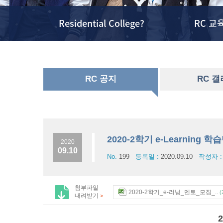
Residential College?
RC 교
RC 공지
RC 
2020-2학기 e-Learnin
2020
09.10
No.
199
등록일 :
2020.09.10
작성자 
첨부파일
2020-2학기_e-러닝_멘토_모집_..
(
내려받기
>