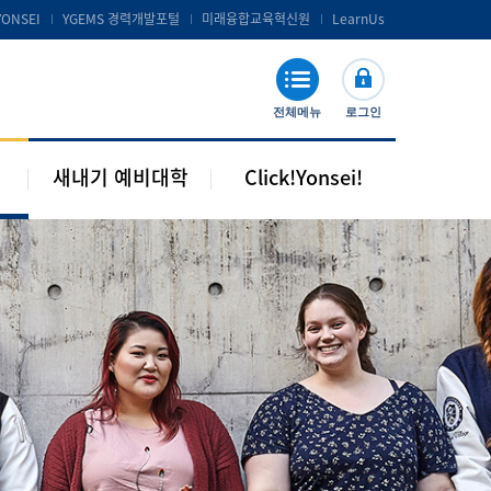
공지 및 자료실
연세포탈서비스 및 LearnUs
YONSEI
YGEMS 경력개발포털
미래융합교육혁신원
LearnUs
주요기관 안내
S-Campus 서비스
학습지원
전체메뉴
로그인
기타안내
새내기 예비대학
Click!Yonsei!