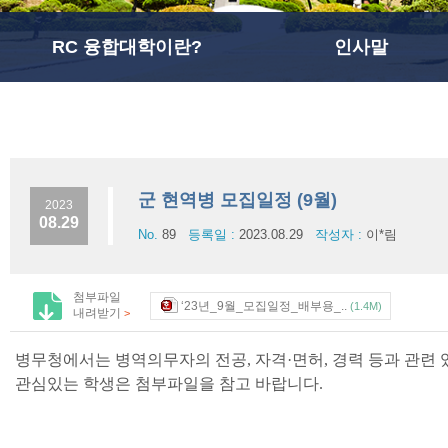
RC 융합대학이란?
인사말
군 현역병 모집일정 (9월)
2023
08.29
No.
89
등록일 :
2023.08.29
작성자 :
이*림
첨부파일
‘23년_9월_모집일정_배부용_..
(1.4M)
내려받기
>
병무청에서는 병역의무자의 전공, 자격·면허, 경력 등과 관련
관심있는 학생은 첨부파일을 참고 바랍니다.