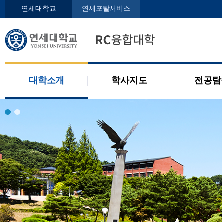
인사말
학사지도사
전공디
연세대학교
연세포탈서비스
구성원
교과목 소개
전공 관련 제도
오시는 길
2개 전공 제도
공지사항
대학소개
학사지도
전공탐