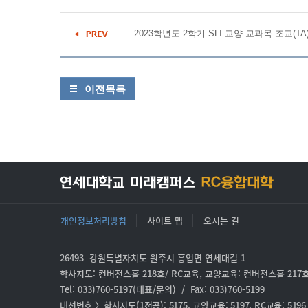
2023학년도 2학기 SLI 교양 교과목 조교(TA)
이전목록
개인정보처리방침
사이트 맵
오시는 길
26493 강원특별자치도 원주시 흥업면 연세대길 1
학사지도: 컨버전스홀 218호/ RC교육, 교양교육: 컨버전스홀 217
Tel: 033)760-5197(대표/문의) / Fax: 033)760-5199
내선번호 〉학사지도(1전공): 5175, 교양교육: 5197, RC교육: 5196