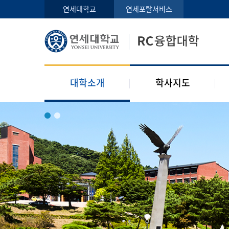
인사말
학사지도사
연세대학교
연세포탈서비스
구성원
교과목 소개
오시는 길
공지사항
대학소개
학사지도