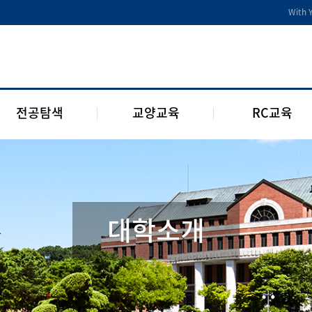
전공디딤돌
교양교육 편성체계
RC 교육과정
With 
전공 관련 제도 및 규정
교양교육 교과과정
구성원 소개
2개 전공 제도 및 규정
RC 웹진
1학년 RC
전공탐색
교양교육
RC교육
대학소개