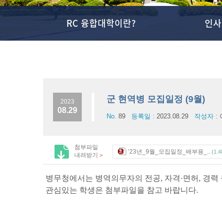
RC 융합대학이란?
인사
군 현역병 모집일정 (9월)
2023
08.29
No.
89
등록일 :
2023.08.29
작성자 :
첨부파일
‘23년_9월_모집일정_배부용_..
(1.
내려받기
>
병무청에서는 병역의무자의 전공, 자격·면허, 경력
관심있는 학생은 첨부파일을 참고 바랍니다.