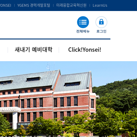
공지 및 자료실
연세포탈서비스 및 LearnUs
YONSEI
YGEMS 경력개발포털
미래융합교육혁신원
LearnUs
주요기관 안내
S-Campus 서비스
학습지원
전체메뉴
로그인
기타안내
새내기 예비대학
Click!Yonsei!