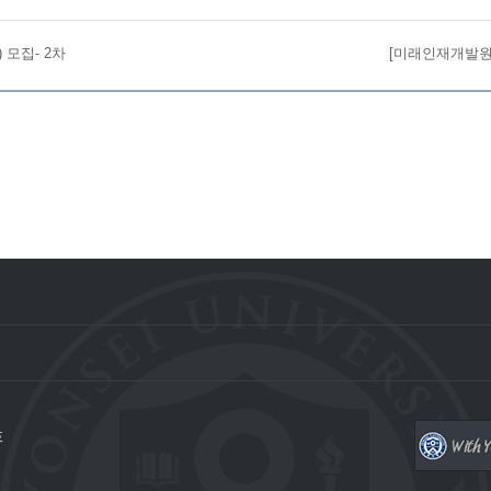
 모집- 2차
[미래인재개발원] 
호