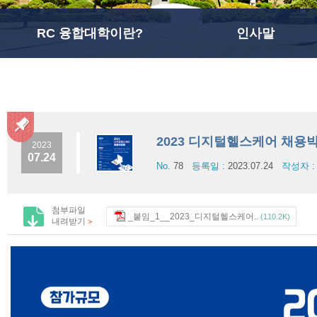
RC 융합대학이란?
인사말
2023 디지털헬스케어 채용
2023
07.24
No.
78
등록일 :
2023.07.24
작성자 
첨부파일
_붙임_1__2023_디지털헬스케어..
(110.2K)
내려받기
>