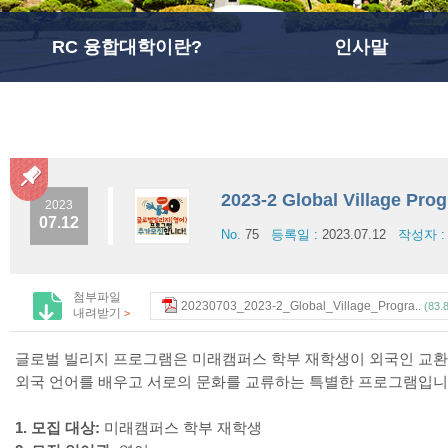
RC 융합대학이란?
인사말
2023-2 Global Villag
2023
07.12
No.
75
등록일 :
2023.07.12
작성자 
첨부파일
20230703_2023-2_Global_Village_Progra..
(83.
내려받기
>
글로벌 빌리지 프로그램은 미래캠퍼스 학부 재학생이 외국인 교
외국 언어를 배우고 서로의 문화를 교류하는 특별한 프로그램입니
1. 모집 대상:
미래캠퍼스 학부 재학생