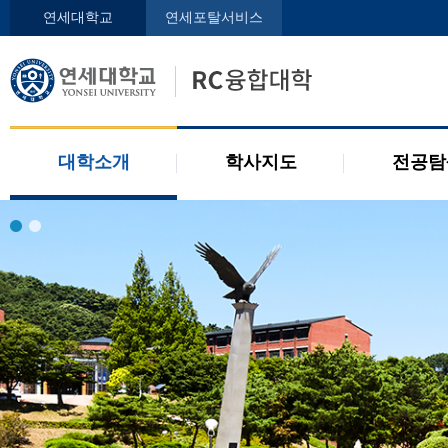
인사말
학사지도사
전공디
연세대학교
연세포탈서비스
구성원
교과목 소개
전공 관련 제도
오시는 길
2개 전공 제도
공지사항
대학소개
학사지도
전공탐