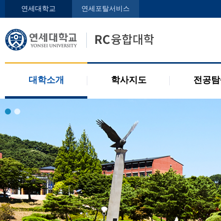
인사말
학사지도사
전공디
연세대학교
연세포탈서비스
구성원
교과목 소개
전공 관련 제도
오시는 길
2개 전공 제도
공지사항
대학소개
학사지도
전공탐