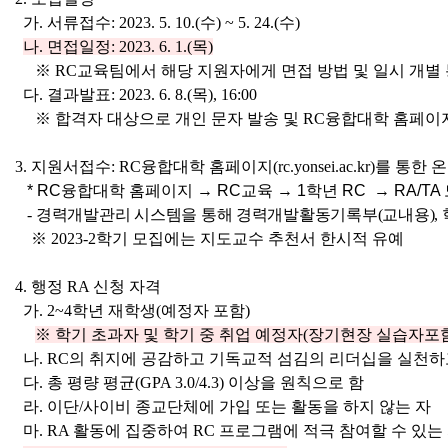
가. 서류접수: 2023. 5. 10.(수) ~ 5. 24.(수)
나. 면접일정: 2023. 6. 1.(목)
※ RC교육팀에서 해당 지원자에게 면접 방법 및 일시 개별
다. 결과발표: 2023. 6. 8.(목), 16:00
※ 합격자 대상으로 개인 문자 발송 및 RC융합대학 홈페이
3. 지원서접수
: RC융합대학 홈페이지(rc.yonsei.ac.kr)를 통한
*
RC융합대학 홈페이지 → RC교육
→
1학년 RC
→
RA/TA
-
경력개발관리 시스템을 통해 경력개발활동기록부
(
교내용
),
※
2023-2
학기 모집에는 지도교수 추천서 한시적 유예
4. 행정 RA 신청 자격
가. 2~4학년 재학생(예정자 포함)
※ 학기 초과자 및 학기 중 취업 예정자(장기현장 실습자포
나. RC의 취지에 공감하고 기독교적 섬김의 리더십을 실천하
다. 총 평량 평균(GPA 3.0/4.3) 이상을 원칙으로 함
라. 이단/사이비 종교단체에 가입 또는 활동을 하지 않는 자
마. RA 활동에 집중하여 RC 프로그램에 적극 참여할 수 있는