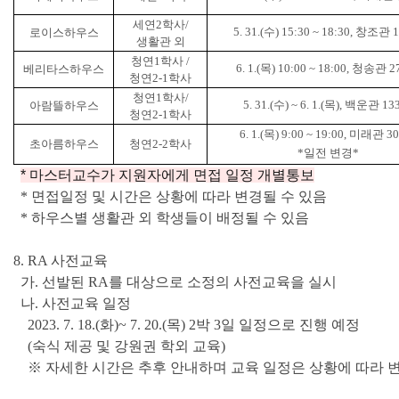
세연
2
학사
/
5. 31.(
수
) 15:30 ~ 18:30,
창조관
1
로이스하우스
생활관 외
청연
1
학사
/
6. 1.(
목
) 10:00 ~ 18:00,
청송관
2
베리타스하우스
청연
2-1
학사
청연
1
학사
/
5. 31.(수
) ~ 6. 1.(목),
백운관
13
아람뜰하우스
청연
2-1
학사
6. 1.(목
) 9:00 ~ 19:00
,
미래관
30
초아름하우스
청연
2-2
학사
*일전 변경*
* 마스터교수가 지원자에게 면접 일정 개별통보
* 면접일정 및 시간은 상황에 따라 변경될 수 있음
* 하우스별 생활관 외 학생들이 배정될 수 있음
8. RA 사전교육
가. 선발된 RA를 대상으로 소정의 사전교육을 실시
나. 사전교육 일정
2023. 7. 18.(화)~ 7. 20.(목) 2박 3일 일정으로 진행 예정
(숙식 제공 및 강원권 학외 교육)
※ 자세한 시간은 추후 안내하며 교육 일정은 상황에 따라 