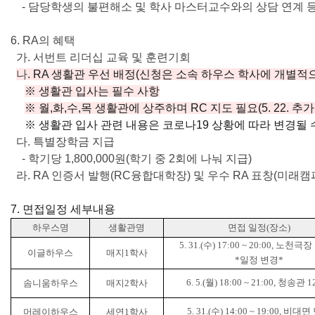
- 담당학생의 불편해소 및 학사 마스터교수와의 상담 연계 
6. RA의 혜택
가. 서번트 리더십 교육 및 훈련기회
나
. RA 생활관 우선 배정(신청은 소속 하우스 학사에 개별적
※ 생활관 입사는 필수 사항
※ 월,화,수,목 생활관에 상주하며 RC 지도 필요(5. 22. 추가
※ 생활관 입사 관련 내용은 코로나19 상황에 따라 변경될 
다. 특별장학금 지급
- 학기당 1,800,000원(학기 중 2회에 나눠 지급)
라. RA 인증서 발행(RC융합대학장) 및 우수 RA 표창(미래
7. 면접일정 세부내용
하우스명
생활관명
면접 일정
(
장소
)
5. 31.(수
) 17:00 ~ 20:00,
노천극장
이글하우스
매지
1
학사
*일정 변경*
6. 5.(월
) 18:00 ~ 21:00,
청송관
1
솜니움하우스
매지2
학사
5. 31.(
수
) 14:00 ~ 19:00,
비대면 
머레이하우스
세연
1
학사