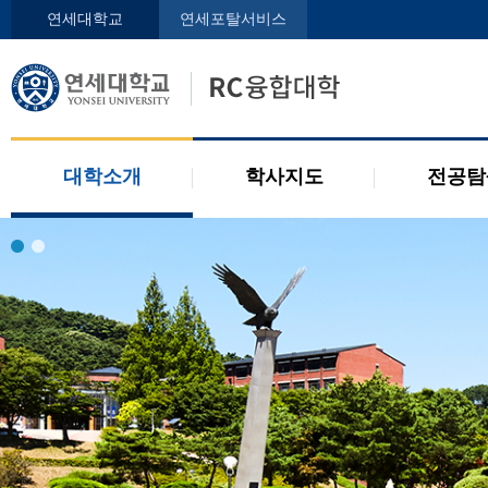
인사말
학사지도사
전공디
연세대학교
연세포탈서비스
구성원
교과목 소개
전공 관련 제도
오시는 길
2개 전공 제도
공지사항
대학소개
학사지도
전공탐