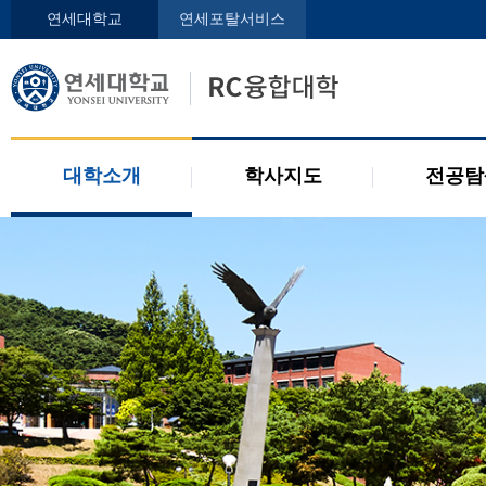
인사말
학사지도사
전공디
연세대학교
연세포탈서비스
구성원
교과목 소개
전공 관련 제도
오시는 길
2개 전공 제도
공지사항
대학소개
학사지도
전공탐